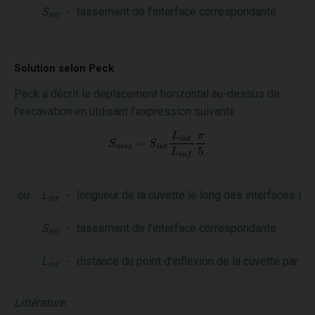
S
-
tassement de l'interface correspondante
int
Solution selon Peck
Peck a décrit le déplacement horizontal au-dessus de
l'excavation en utilisant l'expression suivante :
où :
L
-
longueur de la cuvette le long des interfaces au
int
S
-
tassement de l'interface correspondante
int
L
-
distance du point d'inflexion de la cuvette par rap
inf
Littérature: