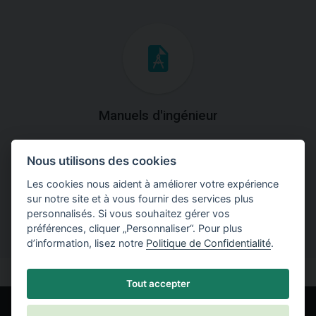
Manuels d'ingénieur
Téléchargez des manuels avec des explications
Nous utilisons des cookies
théoriques et pratiques du fonctionnement des
programmes.
Les cookies nous aident à améliorer votre expérience
sur notre site et à vous fournir des services plus
personnalisés. Si vous souhaitez gérer vos
préférences, cliquer „Personnaliser“. Pour plus
d’information, lisez notre
Politique de Confidentialité
.
Tout accepter