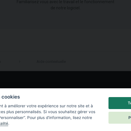
Familiarisez vous avec le travail et le fonctionnement
de notre logiciel.
n
Aide contextuelle
LinkedIn
s cookies
T
t à améliorer votre expérience sur notre site et à
ces plus personnalisés. Si vous souhaitez gérer vos
P
ersonnaliser“. Pour plus d’information, lisez notre
alité
.
e de confidentialité
|
Paramètres des cookies
|
End User License Agreement
|
C