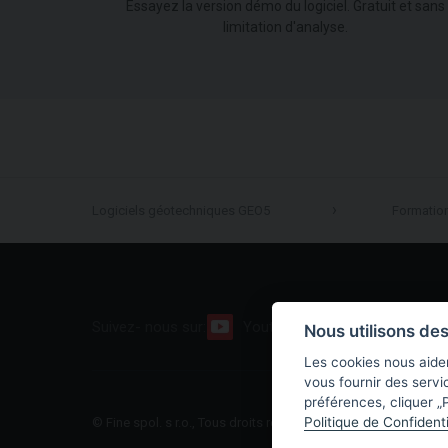
Essayez la version démo du logiciel. Gratuit et sans
limitation d'analyse.
Logiciels géotechniques GEO5
Formatio
Suivez- nous sur:
Youtube
Facebook
Nous utilisons de
Les cookies nous aiden
vous fournir des servi
préférences, cliquer „P
Politique de Confidenti
© Fine spol. s r.o., Tous droits réservés |
Plan du site
|
Politiqu