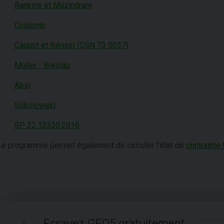
Rankine et Mazindrani
Coulomb
Caquot et Kérisel (CSN 73 0037)
Müller - Breslau
Absi
Sokolowski
SP 22.13330.2016
Le programme permet également de calculer l'état de
contrainte 
Essayez GEO5 gratuitement.