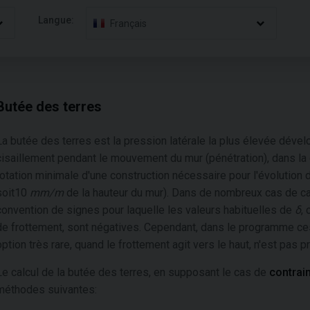
Langue:
Français
Butée des terres
La butée des terres est la pression latérale la plus élevée dévelo
cisaillement pendant le mouvement du mur (pénétration), dans la 
rotation minimale d'une construction nécessaire pour l'évolution 
soit10
mm/m
de la hauteur du mur). Dans de nombreux cas de cal
convention de signes pour laquelle les valeurs habituelles de
δ
,
de frottement, sont négatives. Cependant, dans le programme c
option très rare, quand le frottement agit vers le haut, n'est pas
Le calcul de la butée des terres, en supposant le cas de
contrain
méthodes suivantes: