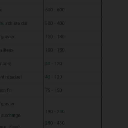
te
500 - 600
e, schiste dur
300 - 400
gravier
100 - 180
silteux
100 - 150
limons)
40 - 120
nt résiduel
40 - 120
ion fin
75 - 150
gravier
190 - 240
 surcharge
280 - 430
arge élevé