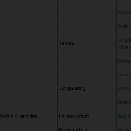
Morai
Colluv
rempl
Tarière
silteu
Sable 
Sable 
Jet grouting
Sable
Gravie
Sols à grains fins
Forage rotatif
Argile
Béton coffré
Silt a