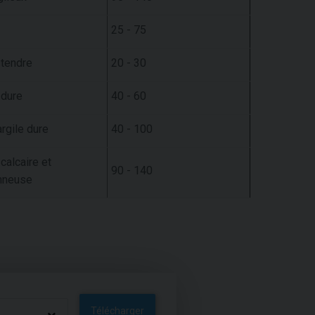
25 - 75
 tendre
20 - 30
 dure
40 - 60
argile dure
40 - 100
 calcaire et
90 - 140
nneuse
Télécharger