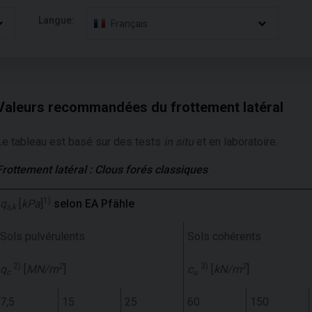
Langue:
Français
Valeurs recommandées du frottement latéral
Le tableau est basé sur des tests
in situ
et en laboratoire.
Frottement latéral : Clous forés classiques
1)
q
[
kPa
]
selon EA Pfähle
s,k
Sols pulvérulents
Sols cohérents
2)
2
3)
2
q
[
MN/m
]
c
[
kN/m
]
c
u
7,5
15
25
60
150