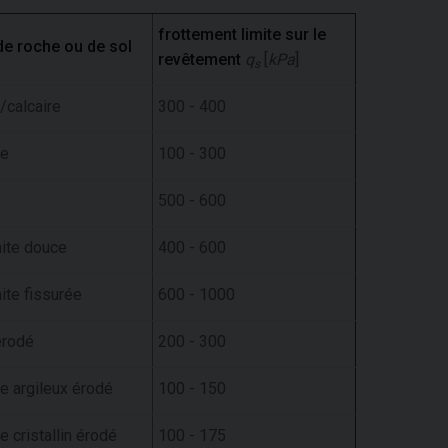
frottement limite sur le
de roche ou de sol
revêtement
q
[
kPa
]
s
/calcaire
300 - 400
te
100 - 300
500 - 600
ite douce
400 - 600
ite fissurée
600 - 1000
érodé
200 - 300
e argileux érodé
100 - 150
e cristallin érodé
100 - 175