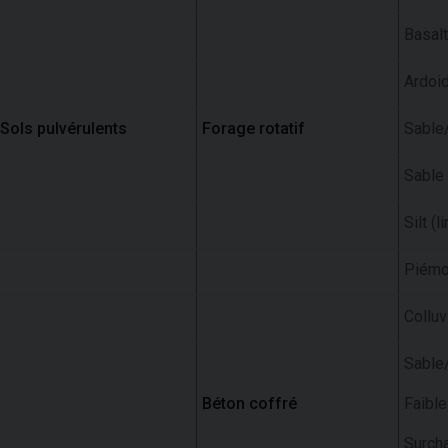
Basal
Ardoid
Sols pulvérulents
Forage rotatif
Sable/
Sable 
Silt (
Piémo
Colluv
Sable/
Béton coffré
Faible
Surch