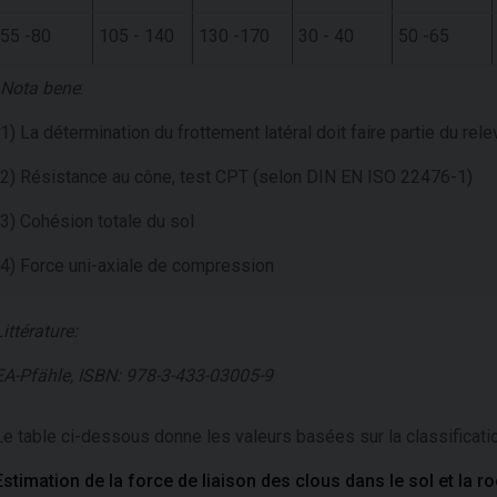
55 -80
105 - 140
130 -170
30 - 40
50 -65
Nota bene
:
1) La détermination du frottement latéral doit faire partie du re
2) Résistance au cône, test CPT (selon DIN EN ISO 22476-1)
3) Cohésion totale du sol
4) Force uni-axiale de compression
Littérature:
EA-Pfähle, ISBN: 978-3-433-03005-9
Le table ci-dessous donne les valeurs basées sur la classificat
Estimation de la force de liaison des clous dans le sol et la 