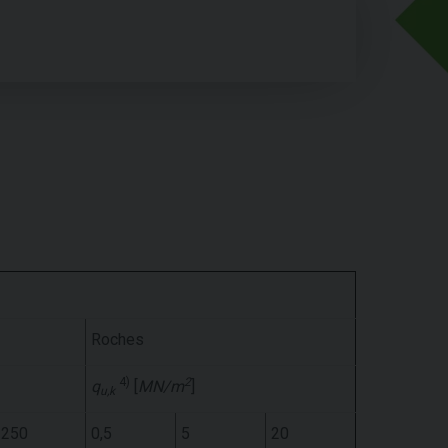
Roches
4)
2
q
[
MN/m
]
u,k
250
0,5
5
20