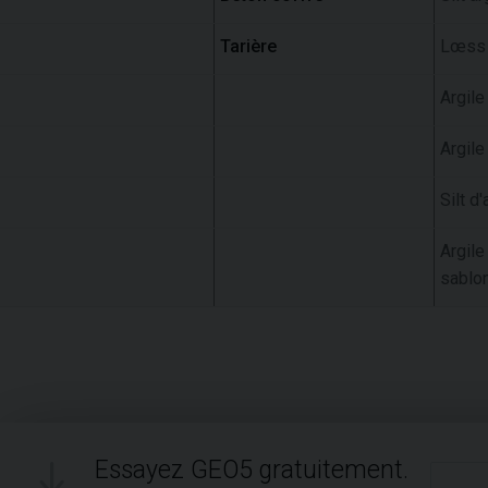
Tarière
Lœss
Argile
Argile
Silt d'
Argile
sablo
Essayez GEO5 gratuitement.