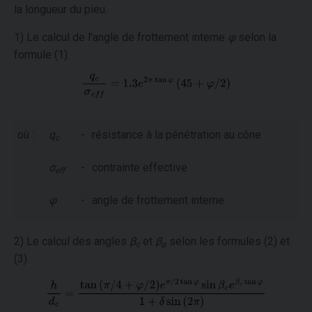
la longueur du pieu.
1) Le calcul de l'angle de frottement interne
φ
selon la
formule (1).
où :
q
-
résistance à la pénétration au cône
c
σ
-
contrainte effective
eff
φ
-
angle de frottement interne
2) Le calcul des angles
β
et
β
selon les formules (2) et
c
p
(3).