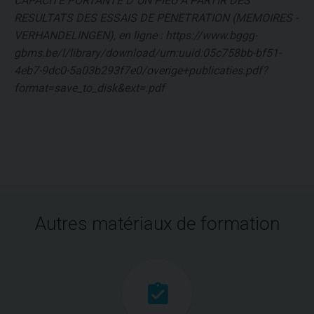
CAPACITE PORTANTE D´UN PIEU A PARTIR DES
RESULTATS DES ESSAIS DE PENETRATION (MEMOIRES -
VERHANDELINGEN), en ligne : https://www.bggg-
gbms.be/l/library/download/urn:uuid:05c758bb-bf51-
4eb7-9dc0-5a03b293f7e0/overige+publicaties.pdf?
format=save_to_disk&ext=.pdf
Autres matériaux de formation