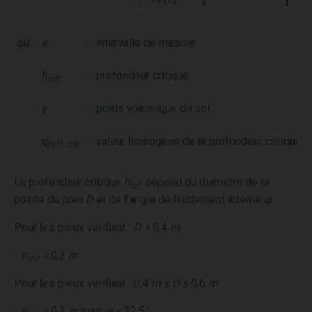
où :
a
-
intervalle de mesure
h
-
profondeur critique
crit
γ
-
poids volumique du sol
q
-
valeur homogène de la profondeur critique
h
p(1), crit
La profondeur critique
h
dépend du diamètre de la
crit
pointe du pieu
D
et de l'angle de frottement interne
φ
:
Pour les pieux vérifiant :
D <
0,4
m
-
h
=
0,2
m
crit
Pour les pieux vérifiant : 0,4
m ≤ D ≤
0,6
m
-
h
=
0,2
m
pour
φ <
32,5
°