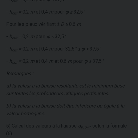
crit
-
h
=
0,2
m
et 0,4
m
pour
φ ≥
32,5
°
crit
Pour les pieux vérifiant :t
D ≥
0,6
m
-
h
=
0,2
m
pour
φ <
32,5
°
crit
-
h
=
0,2
m
et 0,4
m
pour 32,5
° ≤ φ <
37,5
°
crit
-
h
=
0,2
m
et 0,4
m
et 0,6
m
pour
φ ≥
37,5
°
crit
Remarques :
a) la valeur à la baisse résultante est le minimum basé
sur toutes les profondeurs critiques pertinentes.
b) la valeur à la baisse doit être inférieure ou égale à la
valeur homogène.
5) Calcul des valeurs à la hausse
q
selon la formule
p, q+1
(6).