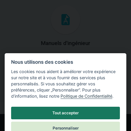
Manuels d'ingénieur
Téléchargez des manuels avec des explications
Nous utilisons des cookies
théoriques et pratiques du fonctionnement des
programmes.
Les cookies nous aident à améliorer votre expérience
sur notre site et à vous fournir des services plus
personnalisés. Si vous souhaitez gérer vos
préférences, cliquer „Personnaliser“. Pour plus
d’information, lisez notre
Politique de Confidentialité
.
Tout accepter
Personnaliser
© Fine spol. s r.o.