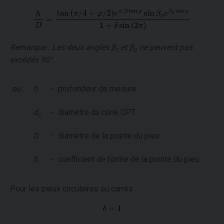
Remarque : Les deux angles
β
et
β
ne peuvent pas
c
p
excédés 90°.
où :
h
-
profondeur de mesure
d
-
diamètre du cône CPT
c
D
-
diamètre de la pointe du pieu
δ
-
coefficient de forme de la pointe du pieu
Pour les pieux circulaires ou carrés :