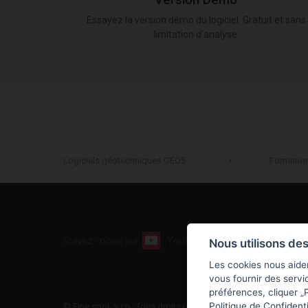
Version Démo
Essayez la version démo du logiciel. Gratuit et sans
limitation d'analyse.
Logiciels géotechniques GEO5
Formatio
Suivez- nous sur:
Youtube
Facebook
Nous utilisons de
Les cookies nous aiden
vous fournir des servi
préférences, cliquer „P
Politique de Confidenti
© Fine spol. s r.o., Tous droits réservés |
Plan du site
|
Politiqu