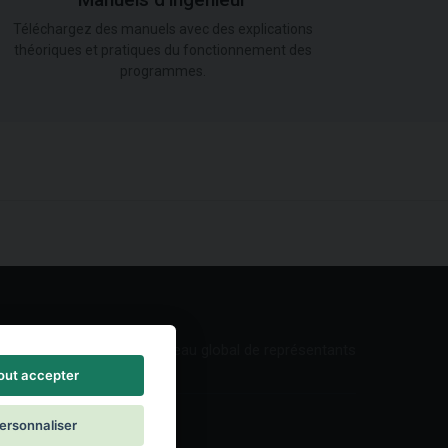
Manuels d'ingénieur
Téléchargez des manuels avec des explications
théoriques et pratiques du fonctionnement des
programmes.
Réseau global de représentants
out accepter
ersonnaliser
ontact