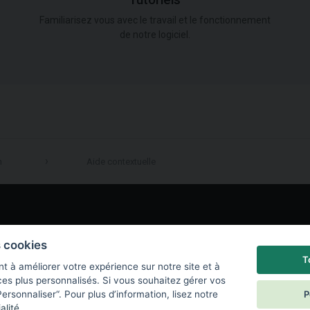
Tutoriels
Familiarisez vous avec le travail et le fonctionnement
de notre logiciel.
n
Aide contextuelle
LinkedIn
s cookies
T
t à améliorer votre expérience sur notre site et à
ces plus personnalisés. Si vous souhaitez gérer vos
P
ersonnaliser“. Pour plus d’information, lisez notre
alité
.
e de confidentialité
|
Paramètres des cookies
|
End User License Agreement
|
C