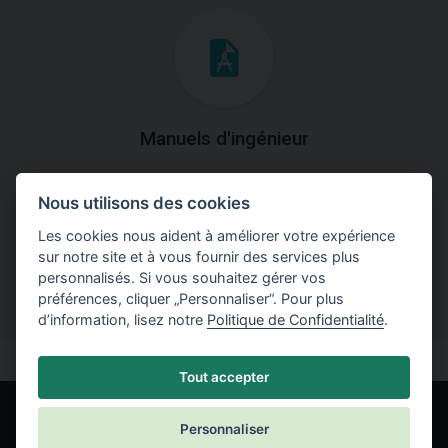
Manuels d'ingénieur
Téléchargez des manuels avec des explications
Nous utilisons des cookies
théoriques et pratiques du fonctionnement des
programmes.
Les cookies nous aident à améliorer votre expérience
sur notre site et à vous fournir des services plus
personnalisés. Si vous souhaitez gérer vos
préférences, cliquer „Personnaliser“. Pour plus
d’information, lisez notre
Politique de Confidentialité
.
Tout accepter
Personnaliser
© Fine spol. s r.o.