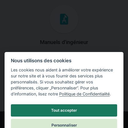
Manuels d'ingénieur
Téléchargez des manuels avec des explications
Nous utilisons des cookies
théoriques et pratiques du fonctionnement des
programmes.
Les cookies nous aident à améliorer votre expérience
sur notre site et à vous fournir des services plus
personnalisés. Si vous souhaitez gérer vos
préférences, cliquer „Personnaliser“. Pour plus
d’information, lisez notre
Politique de Confidentialité
.
Tout accepter
Personnaliser
© Fine spol. s r.o.