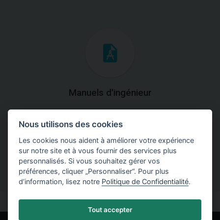
Manuels d'ingénieur
Téléchargez des manuels avec des explications
Nous utilisons des cookies
théoriques et pratiques du fonctionnement des
programmes.
Les cookies nous aident à améliorer votre expérience
sur notre site et à vous fournir des services plus
personnalisés. Si vous souhaitez gérer vos
préférences, cliquer „Personnaliser“. Pour plus
d’information, lisez notre
Politique de Confidentialité
.
Tout accepter