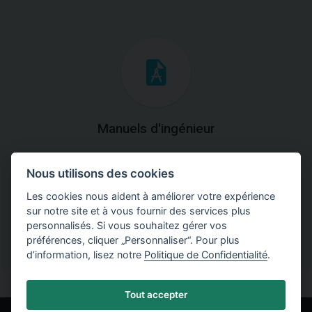
Manuels d'ingénieur
Téléchargez des manuels avec des explications
Nous utilisons des cookies
théoriques et pratiques du fonctionnement des
programmes.
Les cookies nous aident à améliorer votre expérience
sur notre site et à vous fournir des services plus
personnalisés. Si vous souhaitez gérer vos
préférences, cliquer „Personnaliser“. Pour plus
d’information, lisez notre
Politique de Confidentialité
.
Tout accepter