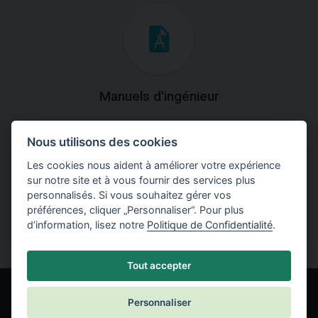
Manuels d'ingénieur
Téléchargez des manuels avec des explications
Nous utilisons des cookies
théoriques et pratiques du fonctionnement des
programmes.
Les cookies nous aident à améliorer votre expérience
sur notre site et à vous fournir des services plus
personnalisés. Si vous souhaitez gérer vos
préférences, cliquer „Personnaliser“. Pour plus
d’information, lisez notre
Politique de Confidentialité
.
Tout accepter
Personnaliser
© Fine spol. s r.o.