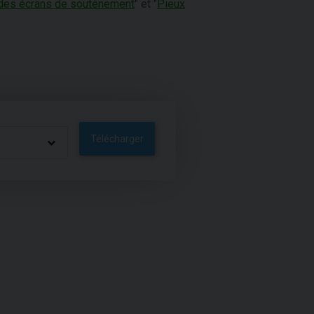
n des écrans de soutènement
" et "
Pieux
Télécharger