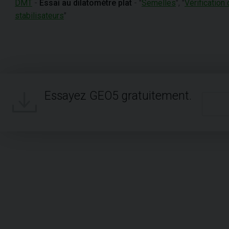
DMT
-
Essai au dilatomètre plat
- "
Semelles
", "
Vérificatio
stabilisateurs
"
Essayez GEO5 gratuitement.