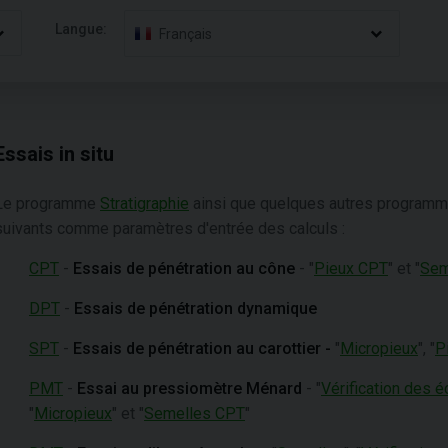
Langue:
Français
Essais in situ
Le programme
Stratigraphie
ainsi que quelques autres programme
suivants comme paramètres d'entrée des calculs :
CPT
-
Essais de pénétration au cône
- "
Pieux CPT
" et "
Sem
DPT
-
Essais de pénétration dynamique
SPT
-
Essais de pénétration au carottier -
"
Micropieux
", "
P
PMT
-
Essai au pressiomètre Ménard
-
"
Vérification des 
"
Micropieux
" et "
Semelles CPT
"