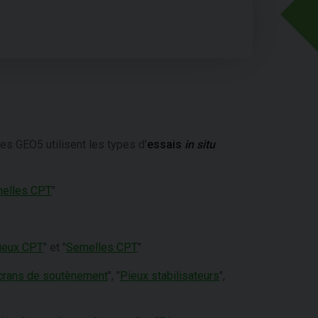
s GEO5 utilisent les types d'
essais
in situ
elles CPT
"
ieux CPT
" et "
Semelles CPT
"
écrans de soutènement
", "
Pieux stabilisateurs
",