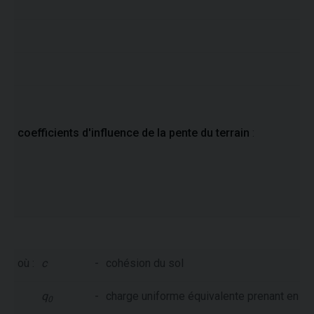
coefficients d'influence de la pente du terrain
:
où :
c
-
cohésion du sol
q
-
charge uniforme équivalente prenant en com
0