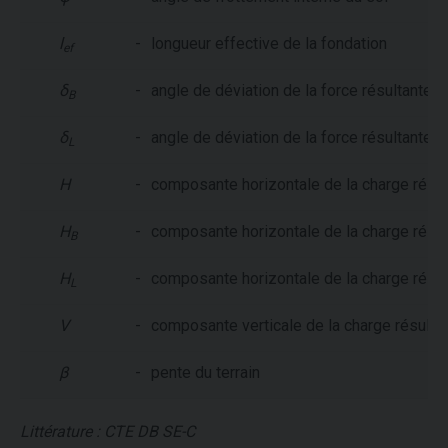
l
-
longueur effective de la fondation
ef
δ
-
angle de déviation de la force résultante pa
B
δ
-
angle de déviation de la force résultante pa
L
H
-
composante horizontale de la charge résul
H
-
composante horizontale de la charge résult
B
H
-
composante horizontale de la charge résult
L
V
-
composante verticale de la charge résulta
β
-
pente du terrain
Littérature : CTE DB SE-C