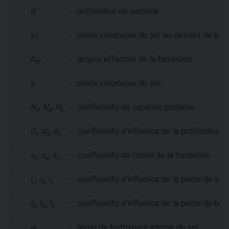
d
-
profondeur de semelle
γ
-
poids volumique du sol au-dessus de la s
1
b
-
largeur effective de la fondation
ef
γ
-
poids volumique du sol
N
,
N
,
N
-
coefficients de capacité portante
c
q
γ
d
,
d
,
d
-
coefficients d'influence de la profondeur d
c
q
γ
s
,
s
,
s
-
coefficients de forme de la fondation
c
q
γ
i
,
i
,
i
-
coefficients d'influence de la pente de la 
c
q
γ
t
,
t
,
t
-
coefficients d'influence de la pente du terr
c
q
γ
φ
-
angle de frottement interne du sol