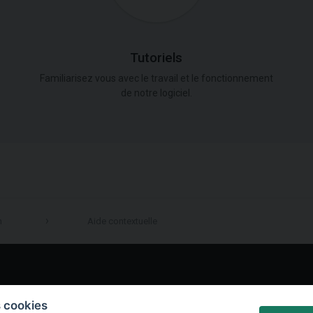
Tutoriels
Familiarisez vous avec le travail et le fonctionnement
de notre logiciel.
n
Aide contextuelle
LinkedIn
s cookies