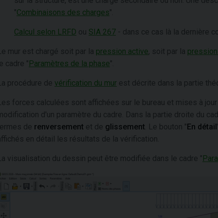
sur la structure, est une charge secondaire ou non. Une descr
"
Combinaisons des charges
".
Calcul selon LRFD
ou
SIA 267
- dans ce cas là la dernière co
Le mur est chargé soit par la
pression active
, soit par la
pression
le cadre "
Paramètres de la phase
".
La procédure de
vérification du mur
est décrite dans la partie théo
Les forces calculées sont affichées sur le bureau et mises à j
modification d'un paramètre du cadre. Dans la partie droite du cadr
termes de
renversement
et de
glissement
. Le bouton "
En détail
affichés en détail les résultats de la vérification.
La visualisation du dessin peut être modifiée dans le cadre "
Para