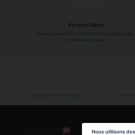
Version Démo
Essayez la version démo du logiciel. Gratuit et sans
limitation d'analyse.
Logiciels géotechniques GEO5
Formatio
Suivez- nous sur:
Youtube
Facebook
Nous utilisons de