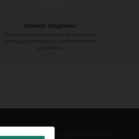
Manuels d'ingénieur
Téléchargez des manuels avec des explications
théoriques et pratiques du fonctionnement des
programmes.
Réseau global de représentants