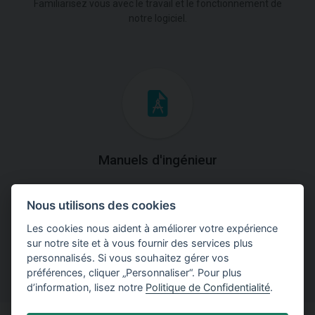
Familiarisez vous avec le travail et le fonctionnement de
notre logiciel.
Manuels d'ingénieur
Téléchargez des manuels avec des explications
Nous utilisons des cookies
théoriques et pratiques du fonctionnement des
programmes.
Les cookies nous aident à améliorer votre expérience
sur notre site et à vous fournir des services plus
personnalisés. Si vous souhaitez gérer vos
préférences, cliquer „Personnaliser“. Pour plus
d’information, lisez notre
Politique de Confidentialité
.