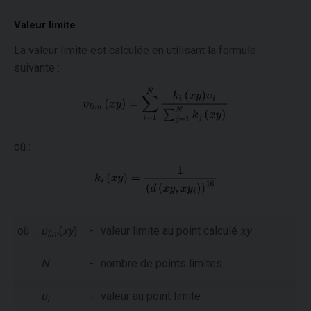
Valeur limite
La valeur limite est calculée en utilisant la formule
suivante :
où :
où :
υ
(
xy
)
-
valeur limite au point calculé
xy
lim
N
-
nombre de points limites
υ
-
valeur au point limite
i