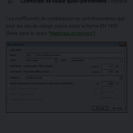
ψ
Coefficient de valeur quasi-permanente
-
coefficien
2
Les coefficients de combinaison ne sont disponibles que
pour les cas de charge saisis selon la norme EN 1990
(fixée dans le cadre "
Matériaux et normes
").