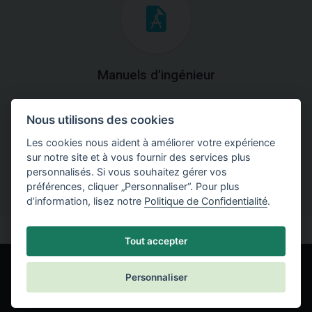
Manuels d'ingénieur
Téléchargez des manuels avec des explications
Nous utilisons des cookies
théoriques et pratiques du fonctionnement des
programmes.
Les cookies nous aident à améliorer votre expérience
sur notre site et à vous fournir des services plus
personnalisés. Si vous souhaitez gérer vos
préférences, cliquer „Personnaliser“. Pour plus
d’information, lisez notre
Politique de Confidentialité
.
Tout accepter
Personnaliser
© Fine spol. s r.o.