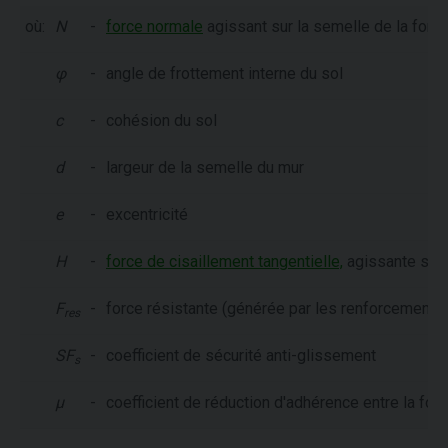
où:
N
-
force normale
agissant sur la semelle de la fond
φ
-
angle de frottement interne du sol
c
-
cohésion du sol
d
-
largeur de la semelle du mur
e
-
excentricité
H
-
force de cisaillement tangentielle,
agissante sur 
F
-
force résistante (générée par les renforcements g
res
SF
-
coefficient de sécurité anti-glissement
s
µ
-
coefficient de réduction d'adhérence entre la fond